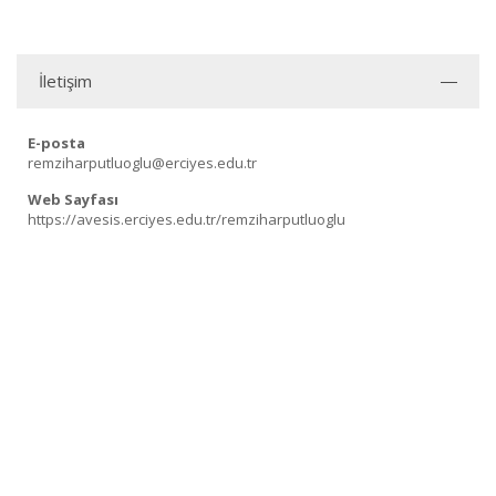
İletişim
E-posta
remziharputluoglu@erciyes.edu.tr
Web Sayfası
https://avesis.erciyes.edu.tr/remziharputluoglu