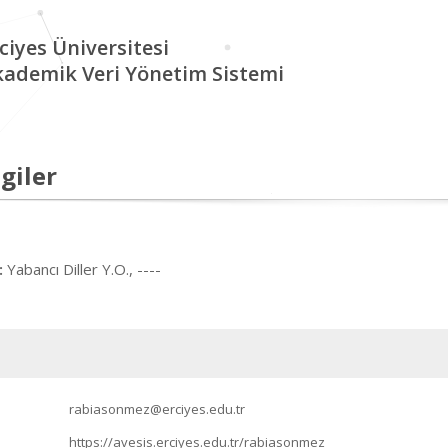
ciyes Üniversitesi
kademik Veri Yönetim Sistemi
giler
Yabancı Diller Y.O., ----
:
rabiasonmez@erciyes.edu.tr
https://avesis.erciyes.edu.tr/rabiasonmez