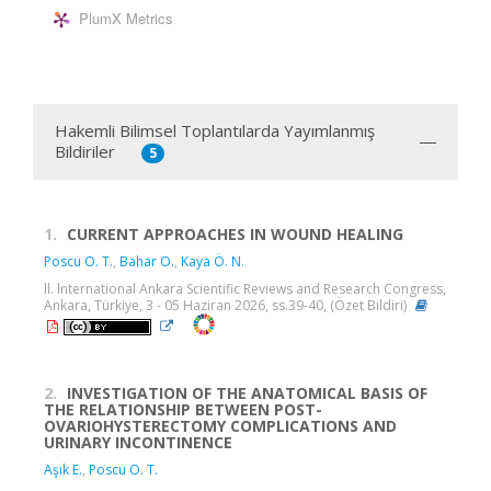
PlumX Metrics
Hakemli Bilimsel Toplantılarda Yayımlanmış
Bildiriler
5
1.
CURRENT APPROACHES IN WOUND HEALING
Poscu O. T.
,
Bahar O.
,
Kaya Ö. N.
ll. lnternational Ankara Scientific Reviews and Research Congress,
Ankara, Türkiye, 3 - 05 Haziran 2026, ss.39-40, (Özet Bildiri)
2.
INVESTIGATION OF THE ANATOMICAL BASIS OF
THE RELATIONSHIP BETWEEN POST-
OVARIOHYSTERECTOMY COMPLICATIONS AND
URINARY INCONTINENCE
Aşık E.
,
Poscu O. T.