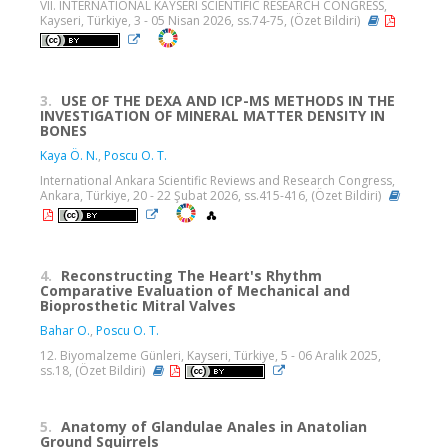
VII. INTERNATIONAL KAYSERI SCIENTIFIC RESEARCH CONGRESS,
Kayseri, Türkiye, 3 - 05 Nisan 2026, ss.74-75, (Özet Bildiri)
3.
USE OF THE DEXA AND ICP-MS METHODS IN THE
INVESTIGATION OF MINERAL MATTER DENSITY IN
BONES
Kaya Ö. N.
,
Poscu O. T.
International Ankara Scientific Reviews and Research Congress,
Ankara, Türkiye, 20 - 22 Şubat 2026, ss.415-416, (Özet Bildiri)
4.
Reconstructing The Heart's Rhythm
Comparative Evaluation of Mechanical and
Bioprosthetic Mitral Valves
Bahar O.
,
Poscu O. T.
12. Biyomalzeme Günleri, Kayseri, Türkiye, 5 - 06 Aralık 2025,
ss.18, (Özet Bildiri)
5.
Anatomy of Glandulae Anales in Anatolian
Ground Squirrels