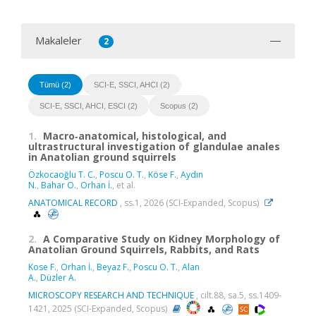
Makaleler
2
Tümü (2)
SCI-E, SSCI, AHCI (2)
SCI-E, SSCI, AHCI, ESCI (2)
Scopus (2)
1.
Macro‐anatomical, histological, and
ultrastructural investigation of glandulae anales
in Anatolian ground squirrels
Özkocaoğlu T. C.
,
Poscu O. T.
,
Köse F.
,
Aydın
N.
,
Bahar O.
,
Orhan İ.
, et al.
ANATOMICAL RECORD
, ss.1, 2026 (SCI-Expanded, Scopus)
2.
A Comparative Study on Kidney Morphology of
Anatolian Ground Squirrels, Rabbits, and Rats
Kose F.
,
Orhan İ.
,
Beyaz F.
,
Poscu O. T.
,
Alan
A.
,
Düzler A.
MICROSCOPY RESEARCH AND TECHNIQUE
, cilt.88, sa.5, ss.1409-
1421, 2025 (SCI-Expanded, Scopus)