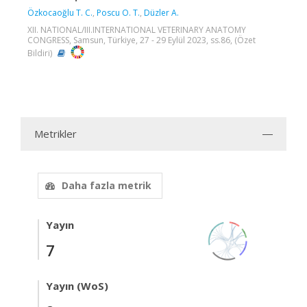
Özkocaoğlu T. C.
,
Poscu O. T.
,
Düzler A.
XII. NATIONAL/III.INTERNATIONAL VETERINARY ANATOMY
CONGRESS, Samsun, Türkiye, 27 - 29 Eylül 2023, ss.86, (Özet
Bildiri)
Metrikler
Daha fazla metrik
Yayın
7
Yayın (WoS)