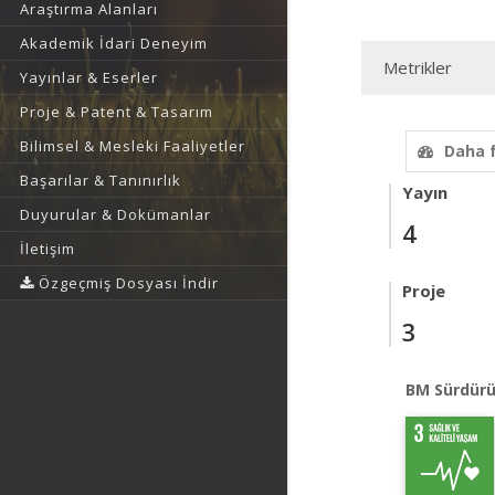
Araştırma Alanları
Akademik İdari Deneyim
Metrikler
Yayınlar & Eserler
Proje & Patent & Tasarım
Bilimsel & Mesleki Faaliyetler
Daha 
Başarılar & Tanınırlık
Yayın
Duyurular & Dokümanlar
4
İletişim
Özgeçmiş Dosyası İndir
Proje
3
BM Sürdürü