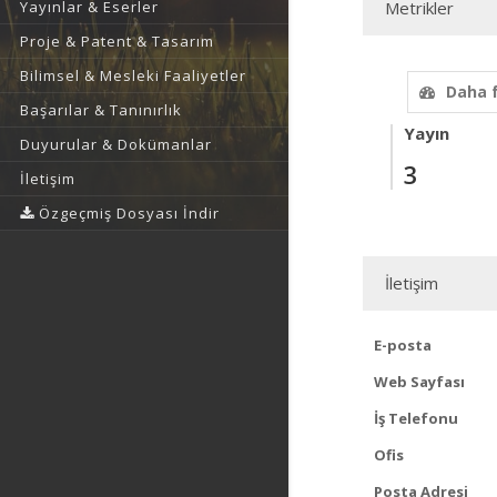
Yayınlar & Eserler
Metrikler
Proje & Patent & Tasarım
Bilimsel & Mesleki Faaliyetler
Daha 
Başarılar & Tanınırlık
Yayın
Duyurular & Dokümanlar
3
İletişim
Özgeçmiş Dosyası İndir
İletişim
E-posta
Web Sayfası
İş Telefonu
Ofis
Posta Adresi