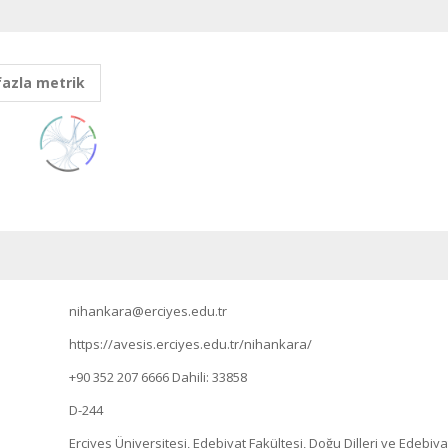
fazla metrik
nihankara@erciyes.edu.tr
https://avesis.erciyes.edu.tr/nihankara/
+90 352 207 6666
Dahili: 33858
D-244
Erciyes Üniversitesi, Edebiyat Fakültesi, Doğu Dilleri ve Edebiy