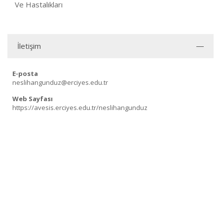
Ve Hastalıkları
İletişim
E-posta
neslihangunduz@erciyes.edu.tr
Web Sayfası
https://avesis.erciyes.edu.tr/neslihangunduz