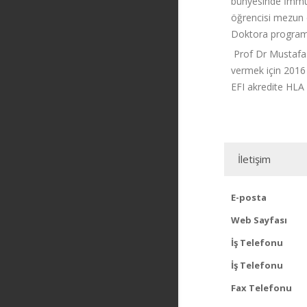
bünyesinde İmmüno
öğrencisi mezun 
Doktora programla
Prof Dr Mustafa 
vermek için 2016
EFI akredite HLA 
İletişim
E-posta
Web Sayfası
İş Telefonu
İş Telefonu
Fax Telefonu