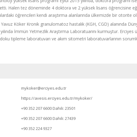
loji yüksek lisans programı Eylül 2015 yılında, doktora programı ise 
etti. Halen tez döneminde 4 doktora ve 2 yüksek lisans öğrencisine e
rdaki öğrencileri kendi araştırma alanlarında ülkemizde bir otorite ol
Yavuz Köker Kronik granulomatoz hastalık (KGH, CGD) alanında Düny
 yılında
İmmün Yetmezlik Araştırma Laboratuarını
kurmuştur. Erciyes 
doku tipleme laboratuvarı ve akım sitometri laboratuvarlarının sorum
mykoker@erciyes.edu.tr
https://avesis.erciyes.edu.tr/mykoker/
+90 352 207 6600
Dahili: 23501
+90 352 207 6600
Dahili: 27439
+90 352 224 9327