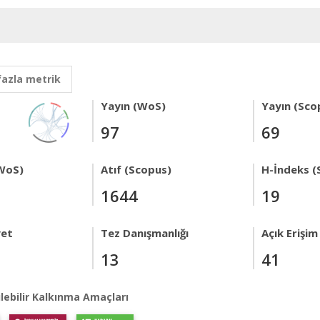
fazla metrik
Yayın (WoS)
Yayın (Sco
97
69
WoS)
Atıf (Scopus)
H-İndeks (
1644
19
yet
Tez Danışmanlığı
Açık Erişim
13
41
lebilir Kalkınma Amaçları