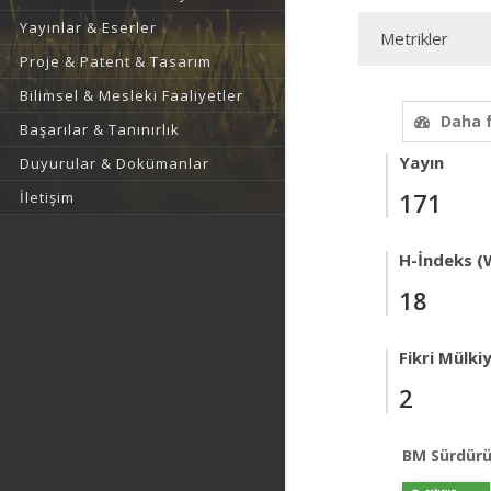
Yayınlar & Eserler
Metrikler
Proje & Patent & Tasarım
Bilimsel & Mesleki Faaliyetler
Daha 
Başarılar & Tanınırlık
Yayın
Duyurular & Dokümanlar
171
İletişim
H-İndeks (
18
Fikri Mülki
2
BM Sürdürü