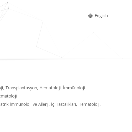
English
oloji, Transplantasyon, Hematoloji, İmmünoloji
ematoloji
iatrik İmmünoloji ve Allerji, İç Hastalıkları, Hematoloji,