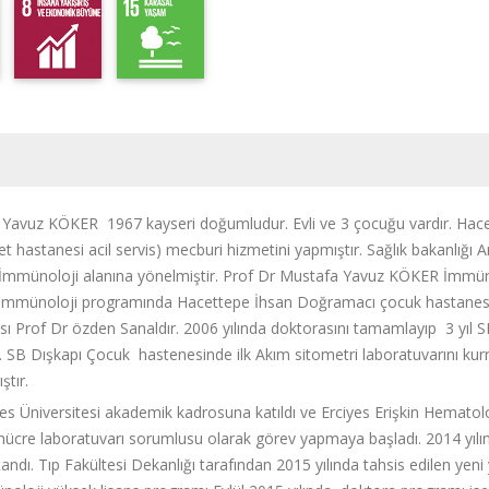
 Yavuz KÖKER 1967 kayseri doğumludur. Evli ve 3 çocuğu vardır. Hace
t hastanesi acil servis) mecburi hizmetini yapmıştır. Sağlık bakanlığı A
a İmmünoloji alanına yönelmiştir. Prof Dr Mustafa Yavuz KÖKER İmmüno
ü İmmünoloji programında Hacettepe İhsan Doğramacı çocuk hastane
sı Prof Dr özden Sanaldır. 2006 yılında doktorasını tamamlayıp 3 yıl 
tır. SB Dışkapı Çocuk hastenesinde ilk Akım sitometri laboratuvarını k
ıştır.
yes Üniversitesi akademik kadrosuna katıldı ve Erciyes Erişkin Hematolo
 hücre laboratuvarı sorumlusu olarak görev yapmaya başladı. 2014 yıl
andı. Tıp Fakültesi Dekanlığı tarafından 2015 yılında tahsis edilen yeni 