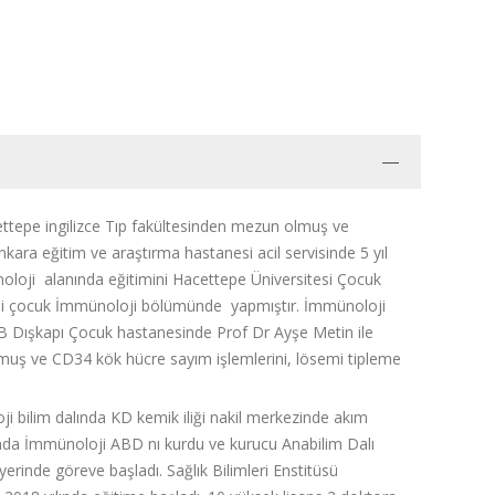
ttepe ingilizce Tıp fakültesinden mezun olmuş ve
nkara eğitim ve araştırma hastanesi acil servisinde 5 yıl
loji alanında eğitimini Hacettepe Üniversitesi Çocuk
si çocuk İmmünoloji bölümünde yapmıştır. İmmünoloji
SB Dışkapı Çocuk hastanesinde Prof Dr Ayşe Metin ile
urmuş ve CD34 kök hücre sayım işlemlerini, lösemi tipleme
ji bilim dalında KD kemik iliği nakil merkezinde akım
ında İmmünoloji ABD nı kurdu ve kurucu Anabilim Dalı
yerinde göreve başladı. Sağlık Bilimleri Enstitüsü