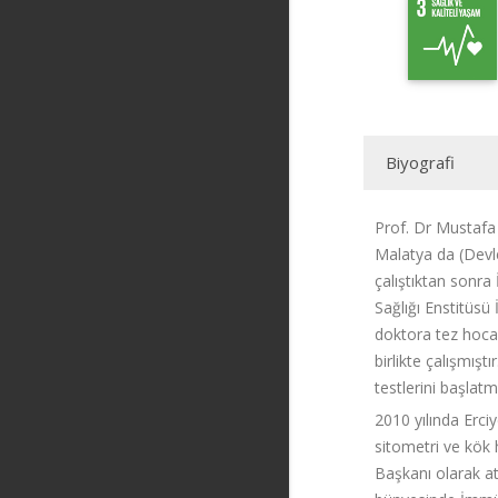
Biyografi
Prof. Dr Mustafa
Malatya da (Devle
çalıştıktan sonr
Sağlığı Enstitüs
doktora tez hoca
birlikte çalışmış
testlerini başlatm
2010 yılında Erci
sitometri ve kök
Başkanı olarak at