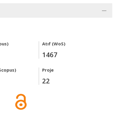
pus)
Atıf (WoS)
1467
Scopus)
Proje
22