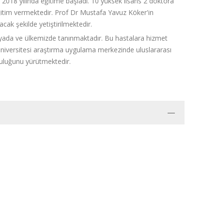
2018 yılında eğitime başladı. 10 yüksek lisans 2 doktora
ğitim vermektedir. Prof Dr Mustafa Yavuz Köker'in
acak şekilde yetiştirilmektedir.
ada ve ülkemizde tanınmaktadır. Bu hastalara hizmet
üniversitesi araştırma uygulama merkezinde uluslararası
luluğunu yürütmektedir.