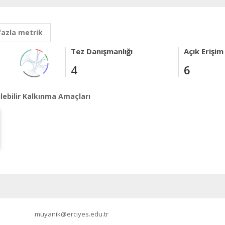
fazla metrik
Tez Danışmanlığı
Açık Erişim
4
6
lebilir Kalkınma Amaçları
muyanik@erciyes.edu.tr