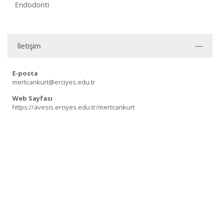
Endodonti
İletişim
E-posta
mertcankurt@erciyes.edu.tr
Web Sayfası
https://avesis.erciyes.edu.tr/mertcankurt