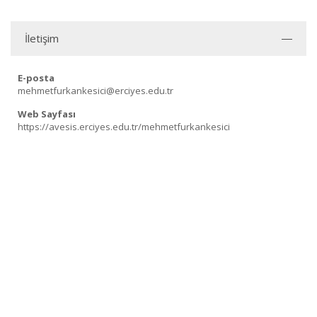
İletişim
E-posta
mehmetfurkankesici@erciyes.edu.tr
Web Sayfası
https://avesis.erciyes.edu.tr/mehmetfurkankesici