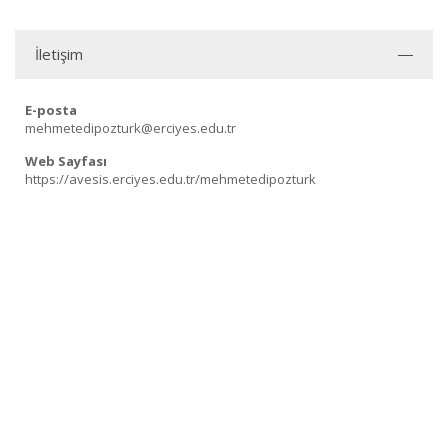
İletişim
E-posta
mehmetedipozturk@erciyes.edu.tr
Web Sayfası
https://avesis.erciyes.edu.tr/mehmetedipozturk