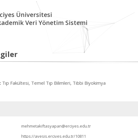
ciyes Üniversitesi
kademik Veri Yönetim Sistemi
giler
Tıp Fakültesi, Temel Tıp Bilimleri, Tıbbi Biyokimya
:
mehmetakiftasyapan@erciyes.edu.tr
https://avesis.erciyes.edu.tr/10811