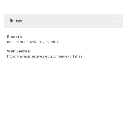
İletişim
E-posta
maidekorkmaz@erciyes.edu.tr
Web Sayfası
https://avesis.erciyes.edu.tr/maidekorkmaz