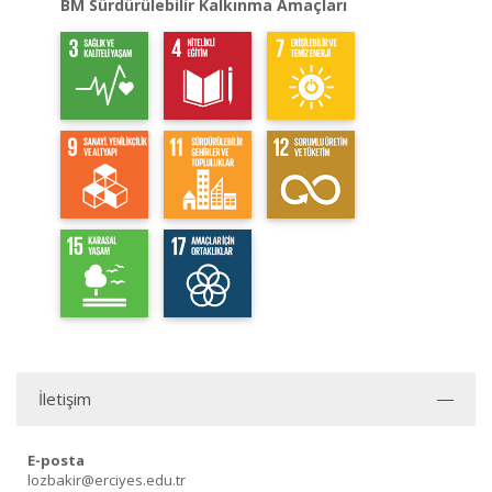
BM Sürdürülebilir Kalkınma Amaçları
İletişim
E-posta
lozbakir@erciyes.edu.tr