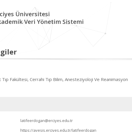
ciyes Üniversitesi
kademik Veri Yönetim Sistemi
giler
Tıp Fakültesi, Cerrahi Tıp Bilim, Anesteziyoloji Ve Reanimasyon
:
latifeerdogan@erciyes.edu.tr
https://avesis.erciyes.edu.tr/latifeerdogan