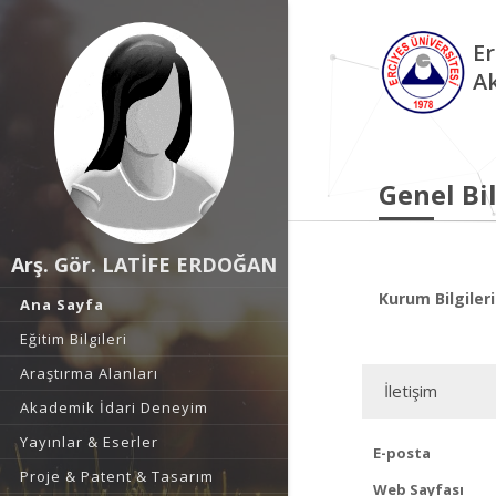
Er
A
Genel Bil
Arş. Gör. LATİFE ERDOĞAN
Kurum Bilgileri
Ana Sayfa
Eğitim Bilgileri
Araştırma Alanları
İletişim
Akademik İdari Deneyim
Yayınlar & Eserler
E-posta
Proje & Patent & Tasarım
Web Sayfası