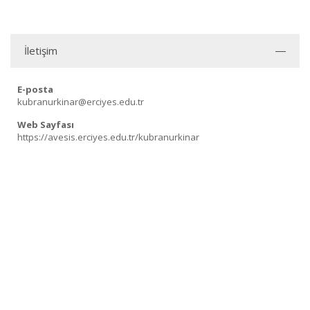
İletişim
E-posta
kubranurkinar@erciyes.edu.tr
Web Sayfası
https://avesis.erciyes.edu.tr/kubranurkinar