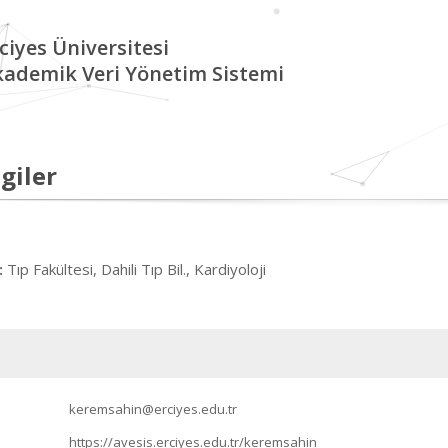
ciyes Üniversitesi
kademik Veri Yönetim Sistemi
giler
Tıp Fakültesi, Dahili Tıp Bil., Kardiyoloji
:
keremsahin@erciyes.edu.tr
https://avesis.erciyes.edu.tr/keremsahin