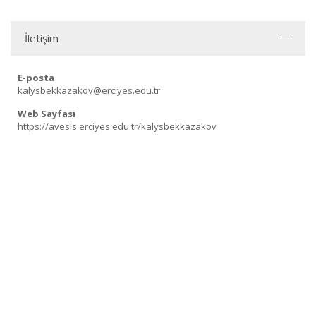
İletişim
E-posta
kalysbekkazakov@erciyes.edu.tr
Web Sayfası
https://avesis.erciyes.edu.tr/kalysbekkazakov