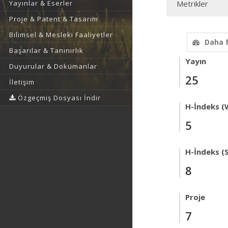
Yayınlar & Eserler
Metrikler
Proje & Patent & Tasarım
Bilimsel & Mesleki Faaliyetler
Daha 
Başarılar & Tanınırlık
Yayın
Duyurular & Dokümanlar
25
İletişim
Özgeçmiş Dosyası İndir
H-İndeks (
5
H-İndeks (
8
Proje
7