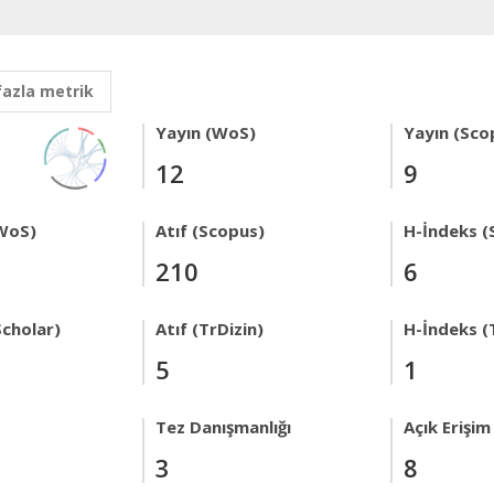
fazla metrik
Yayın (WoS)
Yayın (Sco
12
9
WoS)
Atıf (Scopus)
H-İndeks (
210
6
Scholar)
Atıf (TrDizin)
H-İndeks (
5
1
Tez Danışmanlığı
Açık Erişim
3
8