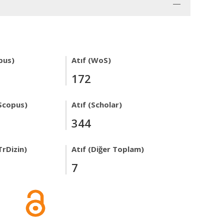
pus)
Atıf (WoS)
172
Scopus)
Atıf (Scholar)
344
TrDizin)
Atıf (Diğer Toplam)
7