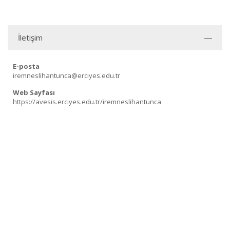
İletişim
E-posta
iremneslihantunca@erciyes.edu.tr
Web Sayfası
https://avesis.erciyes.edu.tr/iremneslihantunca