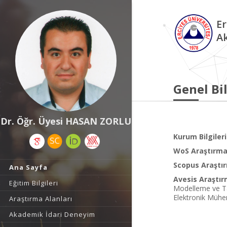
Er
A
Genel Bil
Dr. Öğr. Üyesi HASAN ZORLU
Kurum Bilgileri
WoS Araştırma 
Scopus Araştır
Ana Sayfa
Avesis Araştır
Eğitim Bilgileri
Modelleme ve Tan
Elektronik Mühen
Araştırma Alanları
Akademik İdari Deneyim