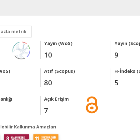
fazla metrik
Yayın (WoS)
Yayın (Sco
10
9
WoS)
Atıf (Scopus)
H-İndeks (
80
5
anlığı
Açık Erişim
7
lebilir Kalkınma Amaçları