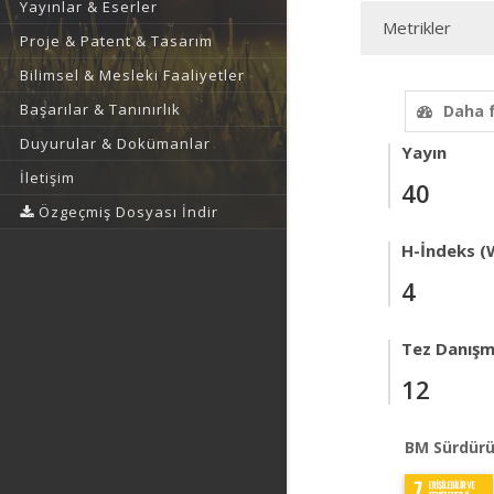
Yayınlar & Eserler
Metrikler
Proje & Patent & Tasarım
Bilimsel & Mesleki Faaliyetler
Başarılar & Tanınırlık
Daha 
Duyurular & Dokümanlar
Yayın
İletişim
40
Özgeçmiş Dosyası İndir
H-İndeks (
4
Tez Danışm
12
BM Sürdürü