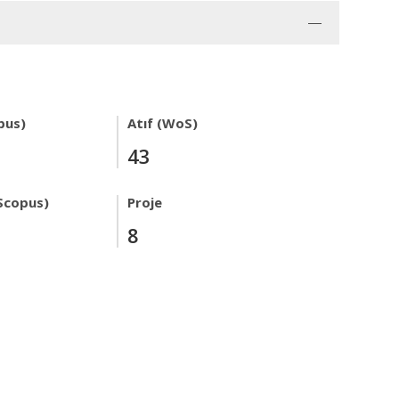
pus)
Atıf (WoS)
43
Scopus)
Proje
8