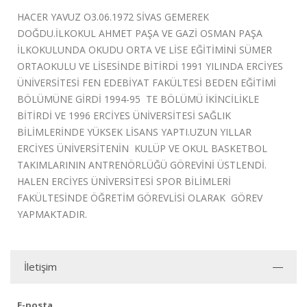
HACER YAVUZ O3.06.1972 SİVAS GEMEREK
DOĞDU.İLKOKUL AHMET PAŞA VE GAZİ OSMAN PAŞA
İLKOKULUNDA OKUDU ORTA VE LİSE EĞİTİMİNİ SÜMER
ORTAOKULU VE LİSESİNDE BİTİRDİ 1991 YILINDA ERCİYES
ÜNİVERSİTESİ FEN EDEBİYAT FAKÜLTESİ BEDEN EĞİTİMİ
BÖLÜMÜNE GİRDİ 1994-95 TE BÖLÜMÜ İKİNCİLİKLE
BİTİRDİ VE 1996 ERCİYES ÜNİVERSİTESİ SAĞLIK
BİLİMLERİNDE YÜKSEK LİSANS YAPTI.UZUN YILLAR
ERCİYES ÜNİVERSİTENİN KULÜP VE OKUL BASKETBOL
TAKIMLARININ ANTRENÖRLÜĞÜ GÖREVİNİ ÜSTLENDİ.
HALEN ERCİYES ÜNİVERSİTESİ SPOR BİLİMLERİ
FAKÜLTESİNDE ÖĞRETİM GÖREVLİSİ OLARAK GÖREV
YAPMAKTADIR.
İletişim
E-posta