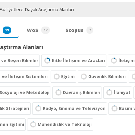
aaliyetlere Dayalı Araştırma Alanları
WoS
Scopus
19
17
7
aştırma Alanları
 ve Beşeri Bilimler
Kitle İletişimi ve Araçları
İletişim
ve İletişim Sistemleri
Eğitim
Güvenlik Bilimleri
Sosyoloji ve Metedoloji
Davranış Bilimleri
İlahiyat
ik Stratejileri
Radyo, Sinema ve Televizyon
Basım v
men Eğitimi
Mühendislik ve Teknoloji