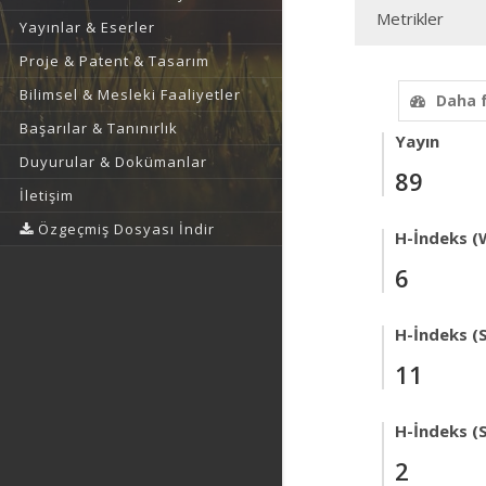
Metrikler
Yayınlar & Eserler
Proje & Patent & Tasarım
Bilimsel & Mesleki Faaliyetler
Daha 
Başarılar & Tanınırlık
Yayın
Duyurular & Dokümanlar
89
İletişim
Özgeçmiş Dosyası İndir
H-İndeks (
6
H-İndeks (
11
H-İndeks (
2