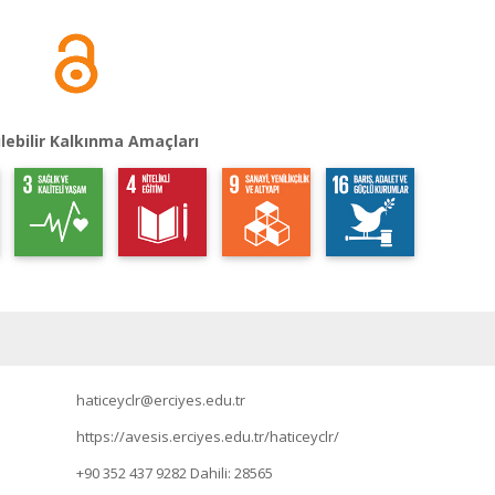
lebilir Kalkınma Amaçları
haticeyclr@erciyes.edu.tr
https://avesis.erciyes.edu.tr/haticeyclr/
+90 352 437 9282
Dahili: 28565