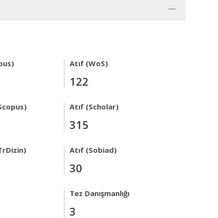
pus)
Atıf (WoS)
122
Scopus)
Atıf (Scholar)
315
TrDizin)
Atıf (Sobiad)
30
Tez Danışmanlığı
3