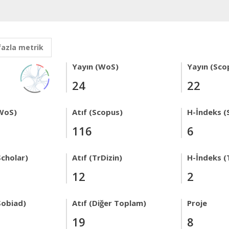
fazla metrik
Yayın (WoS)
Yayın (Sco
24
22
WoS)
Atıf (Scopus)
H-İndeks (
116
6
Scholar)
Atıf (TrDizin)
H-İndeks (
12
2
Sobiad)
Atıf (Diğer Toplam)
Proje
19
8