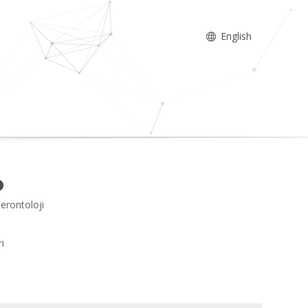
English
Gerontoloji
ri