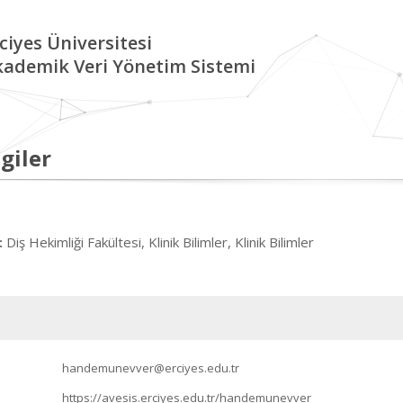
ciyes Üniversitesi
kademik Veri Yönetim Sistemi
giler
Diş Hekimliği Fakültesi, Klinik Bilimler, Klinik Bilimler
:
handemunevver@erciyes.edu.tr
https://avesis.erciyes.edu.tr/handemunevver