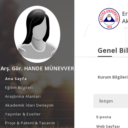
Er
A
Genel Bil
Arş. Gör. HANDE MÜNEVVER
Kurum Bilgileri
Ana Sayfa
Eğitim Bilgileri
Araştırma Alanları
İletişim
Akademik İdari Deneyim
Yayınlar & Eserler
E-posta
Proje & Patent & Tasarım
Web Sayfası