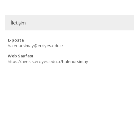
İletişim
E-posta
halenursimay@erciyes.edu.tr
Web Sayfası
https://avesis.erciyes.edu.tr/halenursimay