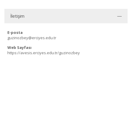
İletişim
E-posta
guzinozbey@erciyes.edu.tr
Web Sayfası
https://avesis.erciyes.edu.tr/guzinozbey