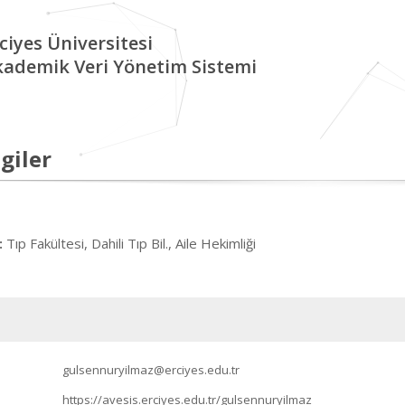
ciyes Üniversitesi
kademik Veri Yönetim Sistemi
giler
Tıp Fakültesi, Dahili Tıp Bil., Aile Hekimliği
:
gulsennuryilmaz@erciyes.edu.tr
https://avesis.erciyes.edu.tr/gulsennuryilmaz