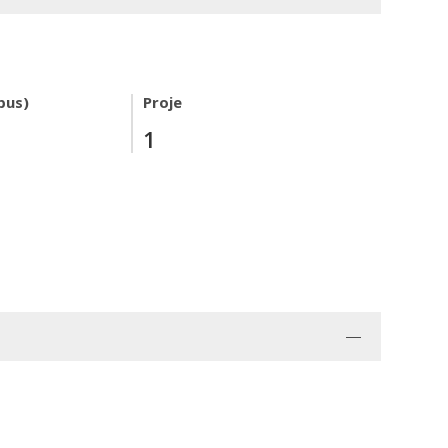
pus)
Proje
1