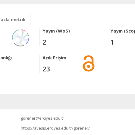
fazla metrik
Yayın (WoS)
Yayın (Sco
2
1
anlığı
Açık Erişim
23
gorener@erciyes.edu.tr
https://avesis.erciyes.edu.tr/gorener/