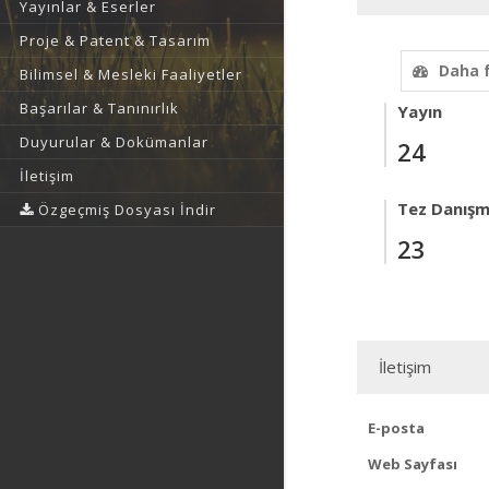
Yayınlar & Eserler
Proje & Patent & Tasarım
Daha 
Bilimsel & Mesleki Faaliyetler
Başarılar & Tanınırlık
Yayın
Duyurular & Dokümanlar
24
İletişim
Tez Danışm
Özgeçmiş Dosyası İndir
23
İletişim
E-posta
Web Sayfası