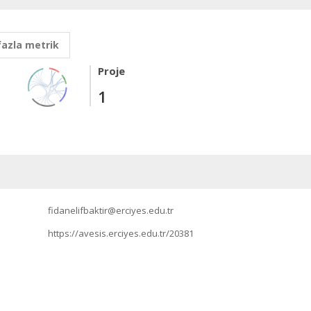
fazla metrik
Proje
1
fidanelifbaktir@erciyes.edu.tr
https://avesis.erciyes.edu.tr/20381