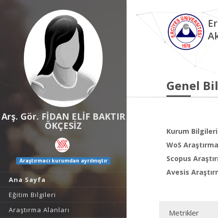
Er
A
Genel Bil
Arş. Gör. FİDAN ELİF BAKTIR
ÖKÇESİZ
Kurum Bilgileri
WoS Araştırma 
Scopus Araştır
Araştırmacı kurumdan ayrılmıştır
Avesis Araştır
Ana Sayfa
Eğitim Bilgileri
Araştırma Alanları
Metrikler