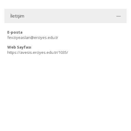
İletişim
E-posta
fevziyeaslan@erciyes.edu.tr
Web Sayfası
https://avesis.erciyes.edu.tr/1035/