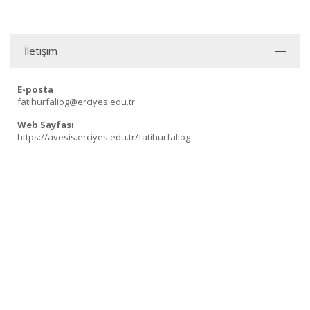
İletişim
E-posta
fatihurfaliog@erciyes.edu.tr
Web Sayfası
https://avesis.erciyes.edu.tr/fatihurfaliog