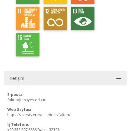
İletişim
E-posta
faltun@erciyes.edu.tr
Web Sayfası
https://avesis.erciyes.edu.tr/faltun/
İş Telefonu
+90 352 207 6666
Dahili: 32393