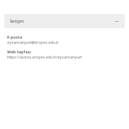
İletişim
E-posta
eysancanyurt@erciyes.edu.tr
Web Sayfası
https://avesis.erciyes.edu.tr/eysancanyurt