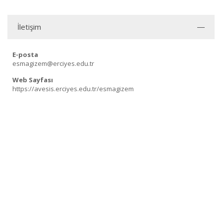
İletişim
E-posta
esmagizem@erciyes.edu.tr
Web Sayfası
https://avesis.erciyes.edu.tr/esmagizem