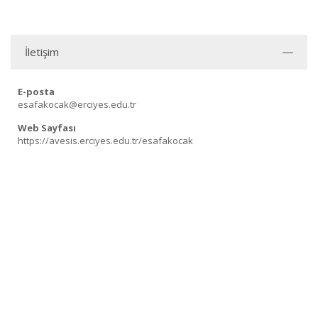
İletişim
E-posta
esafakocak@erciyes.edu.tr
Web Sayfası
https://avesis.erciyes.edu.tr/esafakocak