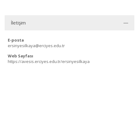
İletişim
E-posta
ersinyesilkaya@erciyes.edu.tr
Web Sayfası
https://avesis.erciyes.edu.tr/ersinyesilkaya