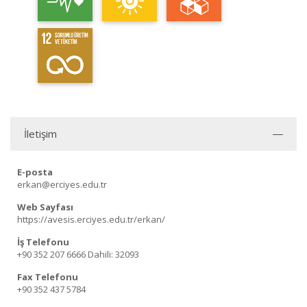
İletişim
E-posta
erkan@erciyes.edu.tr
Web Sayfası
https://avesis.erciyes.edu.tr/erkan/
İş Telefonu
+90 352 207 6666
Dahili: 32093
Fax Telefonu
+90 352 437 5784