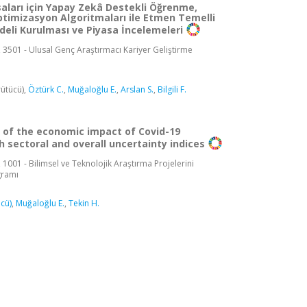
saları için Yapay Zekâ Destekli Öğrenme,
timizasyon Algoritmaları ile Etmen Temelli
eli Kurulması ve Piyasa İncelemeleri
 3501 - Ulusal Genç Araştırmacı Kariyer Geliştirme
ütücü),
Öztürk C.
,
Muğaloğlu E.
,
Arslan S.
,
Bilgili F.
of the economic impact of Covid-19
 sectoral and overall uncertainty indices
 1001 - Bilimsel ve Teknolojik Araştırma Projelerini
gramı
ücü)
,
Muğaloğlu E.
,
Tekin H.