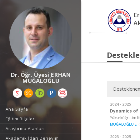
Er
A
Destekle
Dr. Öğr. Üyesi ERHAN
MUĞALOĞLU
Desteklenen
2024 - 2025
Ana Sayfa
Dynamics of 
Yükseköğretim Ku
Eğitim Bilgileri
MUĞALOĞLU E.
(
Araştırma Alanları
2023 - 2025
Akademik İdari Deneyim