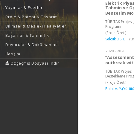
Elektrik Piya
Tahmin ve Op
Yayınlar & Eserler
Benzetim Mod
Proje & Patent & Tasarım
TÜBİTAK Projesi ,
Bilimsel & Mesleki Faaliyetler
Programı
(Proje Özeti)
Başarılar & Tanınırlık
Selçuklu S. B.
(Yür
Duyurular & Dokümanlar
2020 - 2020
İletişim
“Assessment 
outbreak with
Özgeçmiş Dosyası İndir
TÜBİTAK Projesi ,
Destekleme Pro
(Proje Özeti)
Polat A. Y.(Yürüt