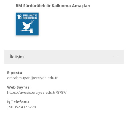
BM Sürdürülebilir Kalkınma Amaçları
İletişim
E-posta
emrahmuyan@erciyes.edu.tr
Web Sayfası
https://avesis.erciyes.edu.tr/8787/
İş Telefonu
+90 352 437 5278