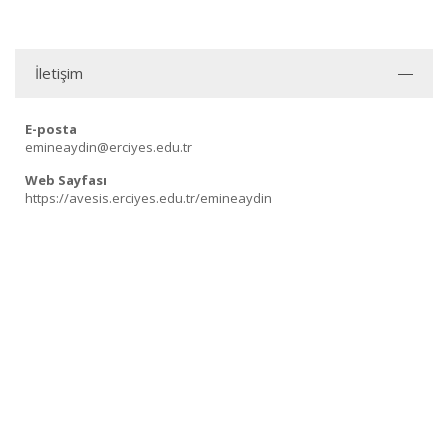
İletişim
E-posta
emineaydin@erciyes.edu.tr
Web Sayfası
https://avesis.erciyes.edu.tr/emineaydin