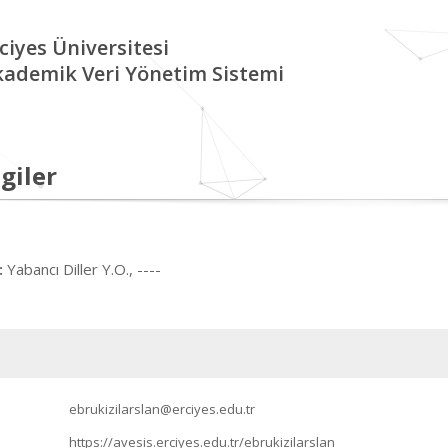
ciyes Üniversitesi
kademik Veri Yönetim Sistemi
giler
Yabancı Diller Y.O., ----
:
ebrukizilarslan@erciyes.edu.tr
https://avesis.erciyes.edu.tr/ebrukizilarslan