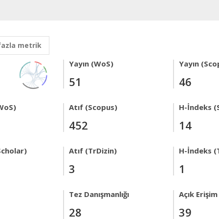
fazla metrik
Yayın (WoS)
Yayın (Sco
51
46
WoS)
Atıf (Scopus)
H-İndeks (
452
14
Scholar)
Atıf (TrDizin)
H-İndeks (
3
1
Tez Danışmanlığı
Açık Erişim
28
39