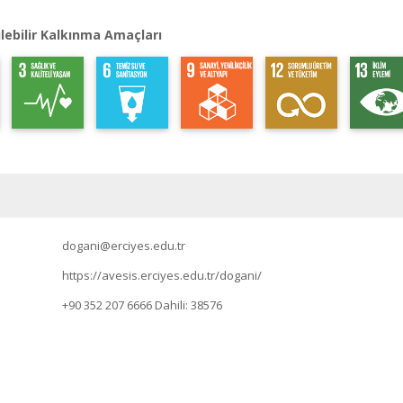
lebilir Kalkınma Amaçları
dogani@erciyes.edu.tr
https://avesis.erciyes.edu.tr/dogani/
+90 352 207 6666
Dahili: 38576