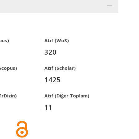
pus)
Atıf (WoS)
320
Scopus)
Atıf (Scholar)
1425
TrDizin)
Atıf (Diğer Toplam)
11