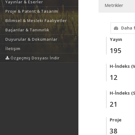
Yayınlar & Eserler
Metrikler
Proje & Patent & Tasarım
Bilimsel & Mesleki Faaliyetler
Daha 
Başarılar & Tanınırlık
Yayın
Duyurular & Dokümanlar
İletişim
195
Özgeçmiş Dosyası İndir
H-İndeks (
12
H-İndeks (
21
Proje
38