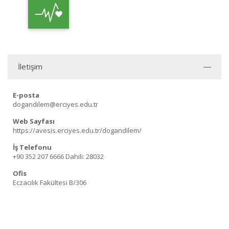
İletişim
E-posta
dogandilem@erciyes.edu.tr
Web Sayfası
https://avesis.erciyes.edu.tr/dogandilem/
İş Telefonu
+90 352 207 6666
Dahili: 28032
Ofis
Eczacılık Fakültesi B/306