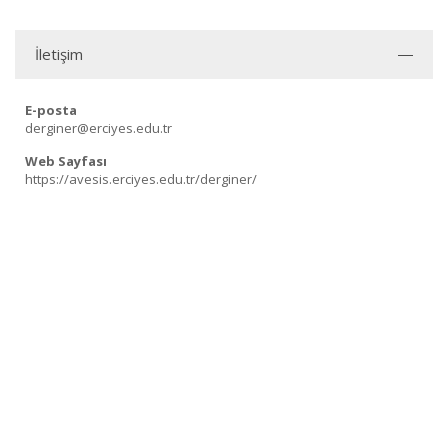
İletişim
E-posta
derginer@erciyes.edu.tr
Web Sayfası
https://avesis.erciyes.edu.tr/derginer/