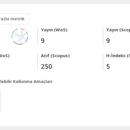
fazla metrik
Yayın (WoS)
Yayın (Sco
9
9
WoS)
Atıf (Scopus)
H-İndeks (
250
5
lebilir Kalkınma Amaçları