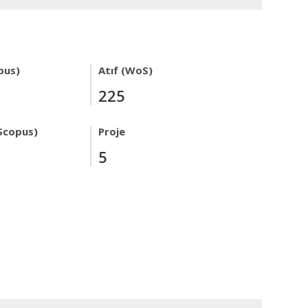
pus)
Atıf (WoS)
225
Scopus)
Proje
5