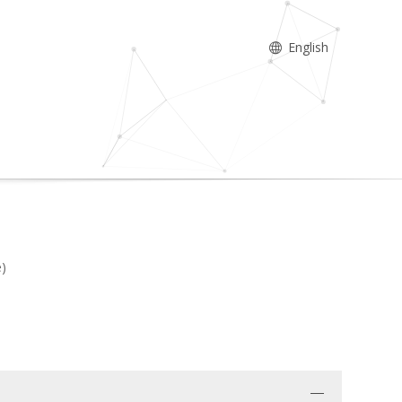
English
e)