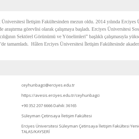
t Üniversitesi İletişim Fakültesinden mezun oldu. 2014 yılında Erciyes 
araştırma görevlisi olarak çalışmaya başladı. Erciyes Üniversitesi Sos
ılığının Sektörel Görünümü ve Yönelimleri” başlıklı çalışmasıyla yükse
1'de tamamladı. Hâlen Erciyes Üniversitesi İletişim Fakültesinde akad
ceyhunbagci@erciyes.edu.tr
https://avesis.erciyes.edu.tr/ceyhunbagci
+90 352 207 6666
Dahili: 36165
Süleyman Çetinsaya İletişim Fakültesi
Erciyes Üniversitesi Süleyman Çetinsaya İletişim Fakültesi Yen
TALAS/KAYSERİ