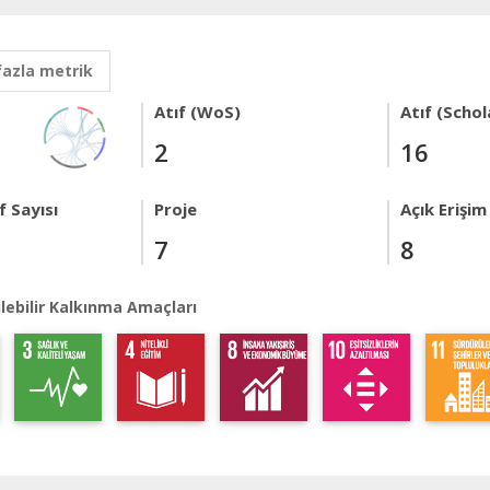
fazla metrik
Atıf (WoS)
Atıf (Schol
2
16
 Sayısı
Proje
Açık Erişim
7
8
lebilir Kalkınma Amaçları