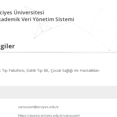
ciyes Üniversitesi
kademik Veri Yönetim Sistemi
giler
Tıp Fakültesi, Dahili Tıp Bil., Çocuk Sağlığı Ve Hastalıkları
:
cansusert@erciyes.edu.tr
https://avesis.erciyes.edu.tr/cansusert