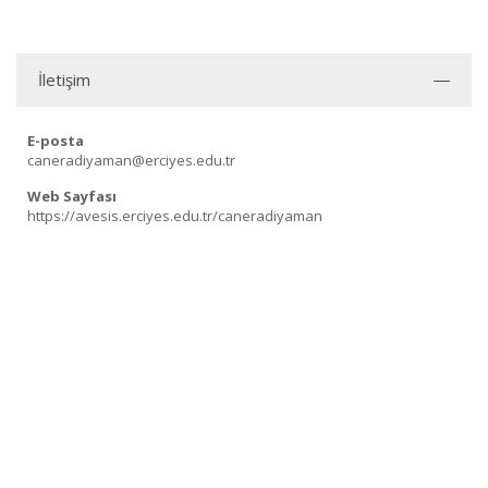
İletişim
E-posta
caneradiyaman@erciyes.edu.tr
Web Sayfası
https://avesis.erciyes.edu.tr/caneradiyaman