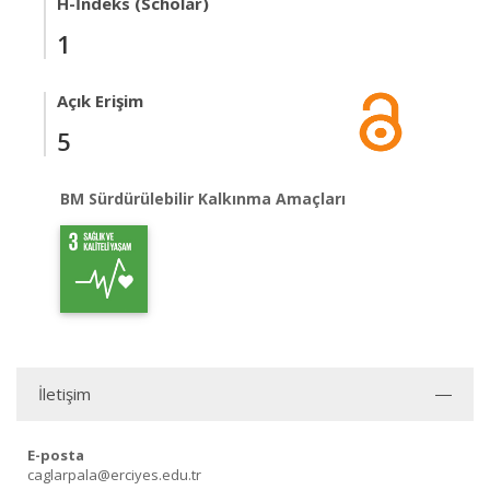
H-İndeks (Scholar)
1
Açık Erişim
5
BM Sürdürülebilir Kalkınma Amaçları
İletişim
E-posta
caglarpala@erciyes.edu.tr